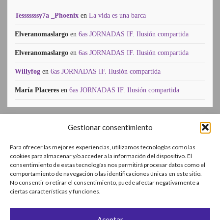
Tesssssssy7a _Phoenix
en
La vida es una barca
Elveranomaslargo
en
6as JORNADAS IF. Ilusión compartida
Elveranomaslargo
en
6as JORNADAS IF. Ilusión compartida
Willyfog
en
6as JORNADAS IF. Ilusión compartida
María Placeres
en
6as JORNADAS IF. Ilusión compartida
Gestionar consentimiento
SUSCR’IBETE!
Para ofrecer las mejores experiencias, utilizamos tecnologías como las
Enter your email address:
cookies para almacenar y/o acceder a la información del dispositivo. El
consentimiento de estas tecnologías nos permitirá procesar datos como el
comportamiento de navegación o las identificaciones únicas en este sitio.
No consentir o retirar el consentimiento, puede afectar negativamente a
ciertas características y funciones.
Delivered by
FeedBurner
Aceptar