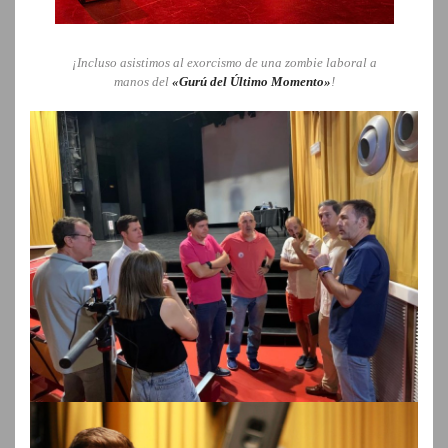
¡Incluso asistimos al exorcismo de una zombie laboral a
manos del
«Gurú del Último Momento»
!