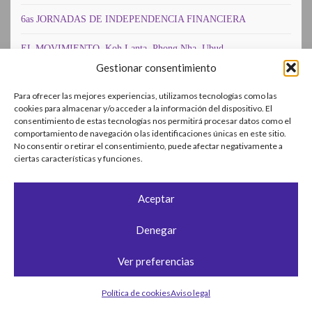
6as JORNADAS DE INDEPENDENCIA FINANCIERA
EL MOVIMIENTO. Koh Lanta, Phong Nha, Ubud
Gestionar consentimiento
JAPON-BALI
Para ofrecer las mejores experiencias, utilizamos tecnologías como las
¡TOMA JORNADAS!
cookies para almacenar y/o acceder a la información del dispositivo. El
consentimiento de estas tecnologías nos permitirá procesar datos como el
comportamiento de navegación o las identificaciones únicas en este sitio.
5as JORNADAS DE INDEPENDENCIA FINANCIERA.
No consentir o retirar el consentimiento, puede afectar negativamente a
«REGRESAMOS AL FUTURO»
ciertas características y funciones.
LA LAMENTABLE CULTURA FINANCIERA MEDIA EN
ESPAÑA
Aceptar
4as JORNADAS IF. La Fuerza nos acompaña
Denegar
4as JORNADAS SOBRE INDEPENDENCIA FINANCIERA. “La
Ver preferencias
IF contrataca”
Política de cookies
Aviso legal
LLEVO UNA DOBLE VIDA…