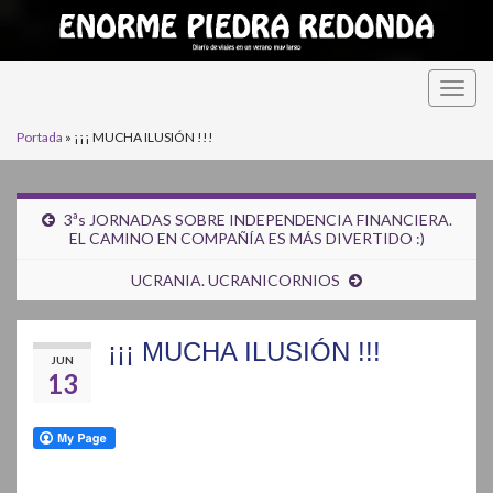
Alter
la
Portada
»
¡¡¡ MUCHA ILUSIÓN !!!
nave
3ªs JORNADAS SOBRE INDEPENDENCIA FINANCIERA.
EL CAMINO EN COMPAÑÍA ES MÁS DIVERTIDO :)
UCRANIA. UCRANICORNIOS
¡¡¡ MUCHA ILUSIÓN !!!
JUN
13