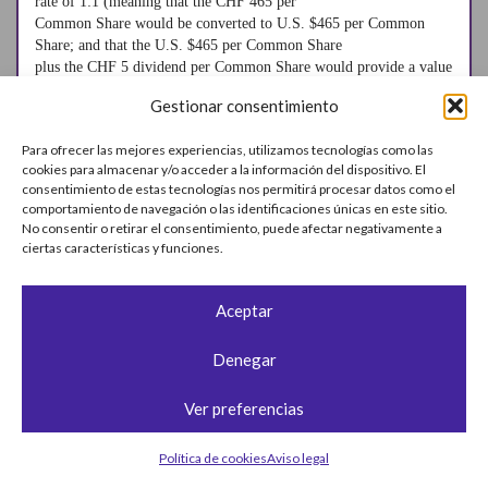
rate of 1:1 (meaning that the CHF 465 per
Common Share would be converted to U.S. $465 per Common
Share; and that the U.S. $465 per Common Share
plus the CHF 5 dividend per Common Share would provide a value
of CHF 480 per Common Share at thencurrent
Gestionar consentimiento
exchange rates). In addition, in order to treat institutional and
Swiss retail shareholders as equally as
Para ofrecer las mejores experiencias, utilizamos tecnologías como las
possible, as part of that agreement, ChemChina agreed to
cookies para almacenar y/o acceder a la información del dispositivo. El
implement, at ChemChina’s exp
consentimiento de estas tecnologías nos permitirá procesar datos como el
comportamiento de navegación o las identificaciones únicas en este sitio.
Me resulta difícil de creer que hagan así la brocha gorda, como si
No consentir o retirar el consentimiento, puede afectar negativamente a
estuvieran redondeando a cuanto se sale en la cena de un bar.
ciertas características y funciones.
Vamos, que en vez de darnos 465 CHF nos dan 465 USD que valen
un 8% menos.
Aceptar
Y me extraña horrores que la OCU no haya avisado de este hecho,
que rebaja la rentabilidad notoriamente.
Denegar
Claro, que comprar las acciones suizas tiene sus problemas. El tema
Ver preferencias
de la doble retención de los dividendos y la comisión de compra
(en Interactive es de un 0,1%, no es mucho)
Política de cookies
Aviso legal
James, espero que nos informes de la respuesta de la OCU