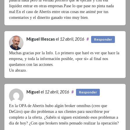
pasaría nada pero la verdad prefiero que se ejecute y con esa
liquidez entrar en otras empresas.Pase lo que pase no pinta nada
mal:En el caso de Abertis entre otras cosas me animé por tus
comentarios y el dinerito ganado vino muy bien.
Miguel Illescas
el
12 abril, 2016
#
Responder
Muchas gracias por la Info. Lo primero que haré es ver que hace la
empresa, y toda la información posible, «por si» al final nos
quedamos con las acciones.
Un abrazo.
Miguel
el
12 abril, 2016
#
Responder
En la OPA de Abertis hubo algún broker omnibus (creo que
DeGiro) que dio problemas a sus clientes para suscribirse por
completo a la oferta. ¿Sabéis si siguen existiendo esos problemas a
día de hoy? ¿Con que brokers tenéis pensado realizar la operación?