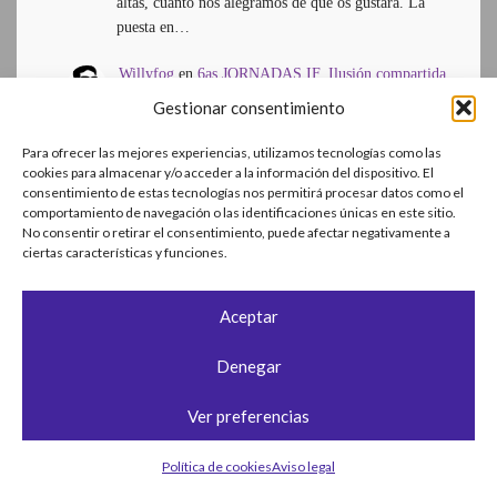
altas, cuánto nos alegramos de que os gustara. La
puesta en…
Willyfog
en
6as JORNADAS IF. Ilusión compartida
15 octubre, 2025
Gestionar consentimiento
Enhorabuena Josan y demás organizadores por el
éxitazo. Todo salió muy bien. Qué capacidad de
Para ofrecer las mejores experiencias, utilizamos tecnologías como las
convocatoria, tanto por cantidad de…
cookies para almacenar y/o acceder a la información del dispositivo. El
consentimiento de estas tecnologías nos permitirá procesar datos como el
comportamiento de navegación o las identificaciones únicas en este sitio.
María Placeres
en
6as JORNADAS IF. Ilusión
No consentir o retirar el consentimiento, puede afectar negativamente a
compartida
ciertas características y funciones.
11 octubre, 2025
Muchas gracias por el regalazo de las jornadas. Era la
primera vez que iba y superaron mis expectativas, que
Aceptar
eran…
Denegar
ENTRADAS MÁS POPULARES
Ver preferencias
CÓMO HACERSE RENTISTA
Política de cookies
Aviso legal
Sobre el autor