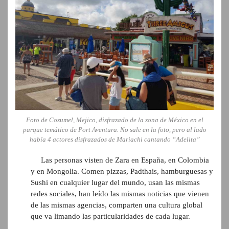
Foto de Cozumel, Mejico, disfrazado de la zona de México en el
parque temático de Port Aventura. No sale en la foto, pero al lado
había 4 actores disfrazados de Mariachi cantando “Adelita”
Las personas visten de Zara en España, en Colombia
y en Mongolia. Comen pizzas, Padthais, hamburguesas y
Sushi en cualquier lugar del mundo, usan las mismas
redes sociales, han leído las mismas noticias que vienen
de las mismas agencias, comparten una cultura global
que va limando las particularidades de cada lugar.