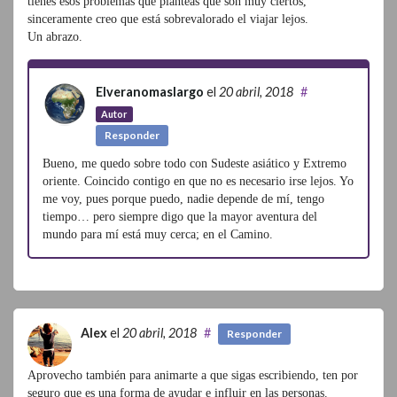
tienes esos problemas que planteas que son muy ciertos,
sinceramente creo que está sobrevalorado el viajar lejos.
Un abrazo.
Elveranomaslargo
el
20 abril, 2018
#
Autor
Responder
Bueno, me quedo sobre todo con Sudeste asiático y Extremo
oriente. Coincido contigo en que no es necesario irse lejos. Yo
me voy, pues porque puedo, nadie depende de mí, tengo
tiempo… pero siempre digo que la mayor aventura del
mundo para mí está muy cerca; en el Camino.
Alex
el
20 abril, 2018
#
Responder
Aprovecho también para animarte a que sigas escribiendo, ten por
seguro que es una forma de ayudar e influir en las personas.