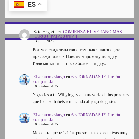
ES
Kate Hegseth
en
COMIENZA EL VERANO MAS
LARGO. PATAGONIA I
13 julio, 2026
Вот мое свидетельство о том, как я наконец-то
присоединился к Новому мировому порядку —
Иллюминатам — после более чем двух…
Elveranomaslargo
en
6as JORNADAS IF. Ilusión
compartida
18 octubre, 2025
Y gracias a ti, Willyfog, y a la mayoría de los ponentes
que incluso habéis renunciado al pago de gastos…
Elveranomaslargo
en
6as JORNADAS IF. Ilusión
compartida
18 octubre, 2025
Me consta que te habían puesto unas expectativas muy