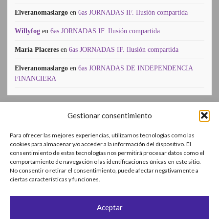
Elveranomaslargo
en
6as JORNADAS IF. Ilusión compartida
Willyfog
en
6as JORNADAS IF. Ilusión compartida
María Placeres
en
6as JORNADAS IF. Ilusión compartida
Elveranomaslargo
en
6as JORNADAS DE INDEPENDENCIA
FINANCIERA
Gestionar consentimiento
SUSCR’IBETE!
Para ofrecer las mejores experiencias, utilizamos tecnologías como las
Enter your email address:
cookies para almacenar y/o acceder a la información del dispositivo. El
consentimiento de estas tecnologías nos permitirá procesar datos como el
comportamiento de navegación o las identificaciones únicas en este sitio.
No consentir o retirar el consentimiento, puede afectar negativamente a
ciertas características y funciones.
Delivered by
FeedBurner
Aceptar