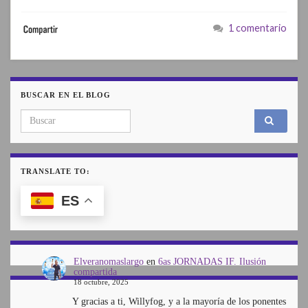
1 comentario
BUSCAR EN EL BLOG
Search for:
TRANSLATE TO:
ES
Elveranomaslargo
en
6as JORNADAS IF. Ilusión
compartida
18 octubre, 2025
Y gracias a ti, Willyfog, y a la mayoría de los ponentes