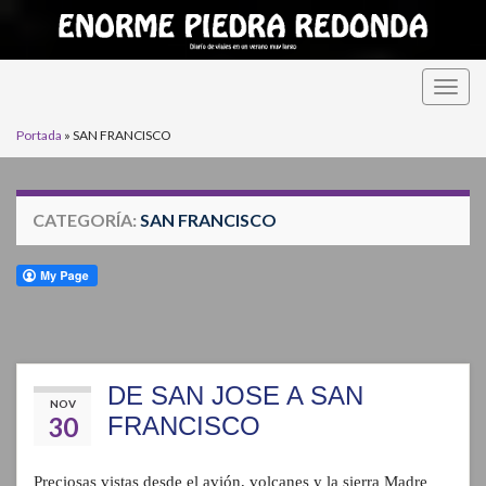
Alter
la
Portada
»
SAN FRANCISCO
nave
CATEGORÍA:
SAN FRANCISCO
DE SAN JOSE A SAN
NOV
30
FRANCISCO
Preciosas vistas desde el avión, volcanes y la sierra Madre