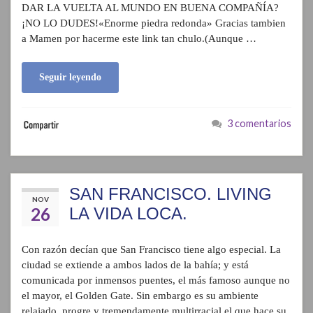
DAR LA VUELTA AL MUNDO EN BUENA COMPAÑÍA?
¡NO LO DUDES!«Enorme piedra redonda» Gracias tambien
a Mamen por hacerme este link tan chulo.(Aunque …
Seguir leyendo
3 comentarios
SAN FRANCISCO. LIVING
NOV
26
LA VIDA LOCA.
Con razón decían que San Francisco tiene algo especial. La
ciudad se extiende a ambos lados de la bahía; y está
comunicada por inmensos puentes, el más famoso aunque no
el mayor, el Golden Gate. Sin embargo es su ambiente
relajado, progre y tremendamente multirracial el que hace su