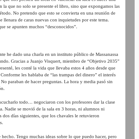
n la que no solo se presente el libro, sino que expongamos las
método. No pretendo que esto se convierta en una reunión de
se llenara de caras nuevas con inquietudes por este tema.
 que se apunten muchos “desconocidos”.
te he dado una charla en un instituto público de Massanassa
otundo. Gracias a Juanjo Visquert, miembro de “Objetivo 2035”
senté, les conté la vida que llevaba estos 4 años desde que
 Conforme les hablaba de “las trampas del dinero” el interés
 No paraban de hacer preguntas. La hora y media pasó sin
ón.
escucharlo todo… negociaron con los profesores dar la clase
. Nadie se movió de la sala en 3 horas, ni alumnos ni
 dos días siguientes, que los chavales le retuvieron
s.
e hecho. Tengo muchas ideas sobre lo que puedo hacer, pero