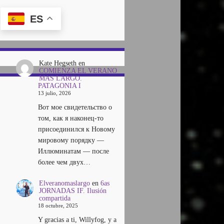
ES
Kate Hegseth
en
COMIENZA EL VERANO
MAS LARGO.
PATAGONIA I
13 julio, 2026
Вот мое свидетельство о
том, как я наконец-то
присоединился к Новому
мировому порядку —
Иллюминатам — после
более чем двух…
Elveranomaslargo
en
6as
JORNADAS IF. Ilusión
compartida
18 octubre, 2025
Y gracias a ti, Willyfog, y a