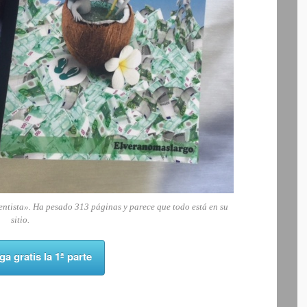
entista». Ha pesado 313 páginas y parece que todo está en su
sitio.
a gratis la 1ª parte