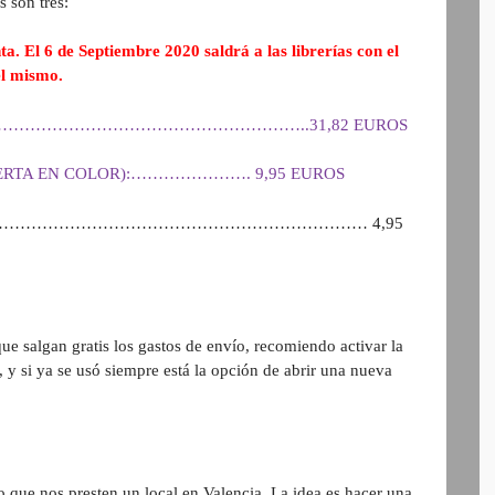
s son tres:
 El 6 de Septiembre 2020 saldrá a las librerías con el
el mismo.
……………………………………………………………..31,82 EUROS
BIERTA EN COLOR):…………………. 9,95 EUROS
………………………………………………………………… 4,95
ue salgan gratis los gastos de envío, recomiendo activar la
 si ya se usó siempre está la opción de abrir una nueva
que nos presten un local en Valencia. La idea es hacer una