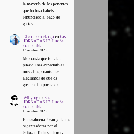
la mayoría de los ponentes
que incluso habéis
renunciado al pago de
gastos…
Elveranomaslargo
en
6as
JORNADAS IF. Ilusión
compartida
18 octubre, 2025
Me consta que te habían
puesto unas expectativas
muy altas, cuánto nos
alegramos de que os
gustara. La puesta en…
Willyfog
en
6as
JORNADAS IF. Ilusión
compartida
15 octubre, 2025
Enhorabuena Josan y demás
organizadores por el
éxitazo. Todo salió muy