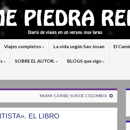
Viajes completos
La vida según San Josan
El Cami
os
SOBRE EL AUTOR.
BLOGS que sigo
MIAMI-CARIBE-SUR DE COLOMBIA
ISTA». EL LIBRO