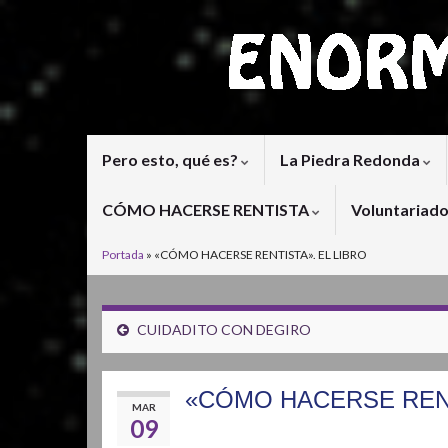
Pero esto, qué es?
La Piedra Redonda
CÓMO HACERSE RENTISTA
Voluntariad
Portada
»
«CÓMO HACERSE RENTISTA». EL LIBRO
CUIDADITO CON DEGIRO
«CÓMO HACERSE RENT
MAR
09