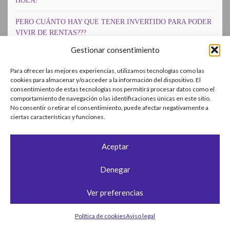
HOLA!
PERO CUÁNTO HAY QUE TENER INVERTIDO PARA PODER
VIVIR DE RENTAS???
Gestionar consentimiento
CÓMO HACERSE RENTISTA
Para ofrecer las mejores experiencias, utilizamos tecnologías como las
LA VIDA EN TURQUÍA
cookies para almacenar y/o acceder a la información del dispositivo. El
consentimiento de estas tecnologías nos permitirá procesar datos como el
TURQUÍA. LA CAPADOCIA. VIAJE EN GLOBO. EL PLANETA
comportamiento de navegación o las identificaciones únicas en este sitio.
No consentir o retirar el consentimiento, puede afectar negativamente a
TATOOINE.
ciertas características y funciones.
COMUNA DE LA DERGAH. 99 DIAS GIRANDO. LOS
DERVICHES GIRÓVAGOS. TURQUÍA
Aceptar
Furgoneta y Manta. Eslovenia, Croacia, Bosnia, Montenegro,
Denegar
Serbia, Macedonia, Grecia…
Ver preferencias
ASALTO A LA FURGONETA A LAS 3.40 AM
FURGONETA Y MANTA. «TOUR-KÍA 2014». ZARAGOZA-
Política de cookies
Aviso legal
MILAN.