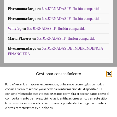
Elveranomaslargo
en
6as JORNADAS IF. Ilusión compartida
Elveranomaslargo
en
6as JORNADAS IF. Ilusión compartida
Willyfog
en
6as JORNADAS IF. Ilusión compartida
María Placeres
en
6as JORNADAS IF. Ilusión compartida
Elveranomaslargo
en
6as JORNADAS DE INDEPENDENCIA
FINANCIERA
Gestionar consentimiento
SUSCR’IBETE!
Para ofrecer las mejores experiencias, utilizamos tecnologías como las
Enter your email address:
cookies para almacenar y/o acceder a la información del dispositivo. El
consentimiento de estas tecnologías nos permitirá procesar datos como el
comportamiento de navegación o las identificaciones únicas en este sitio.
No consentir o retirar el consentimiento, puede afectar negativamente a
ciertas características y funciones.
Delivered by
FeedBurner