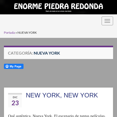
Alter
la
Portada
»
NUEVA YORK
nave
CATEGORÍA:
NUEVA YORK
NEW YORK, NEW YORK
DIC
23
Qué auténtica, Nueva York. El escenario de tantas películas.