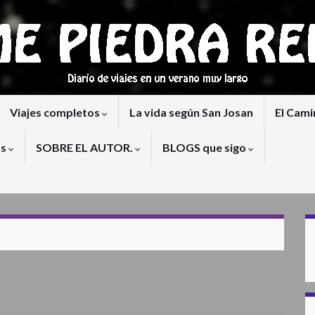
Viajes completos
La vida según San Josan
El Cami
os
SOBRE EL AUTOR.
BLOGS que sigo