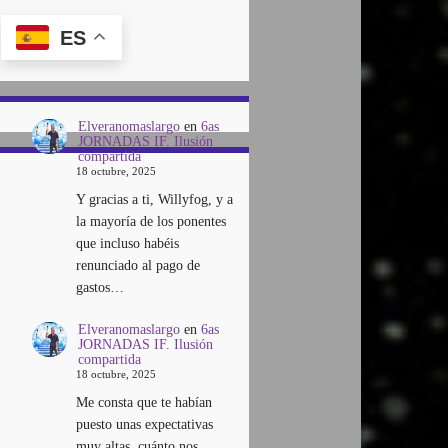
ES
Elveranomaslargo
en
6as
JORNADAS IF. Ilusión
compartida
18 octubre, 2025
Y gracias a ti, Willyfog, y a
la mayoría de los ponentes
que incluso habéis
renunciado al pago de
gastos…
Elveranomaslargo
en
6as
JORNADAS IF. Ilusión
compartida
18 octubre, 2025
Me consta que te habían
puesto unas expectativas
muy altas, cuánto nos