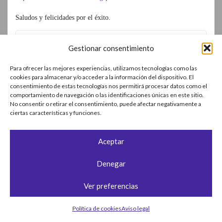
Saludos y felicidades por el éxito.
Anónimo
el
7 agosto, 2015
#
Responder
Gestionar consentimiento
Enhorabuena, si ya cubres tus gastos ya lo tienes ahí!
Para ofrecer las mejores experiencias, utilizamos tecnologías como las
cookies para almacenar y/o acceder a la información del dispositivo. El
consentimiento de estas tecnologías nos permitirá procesar datos como el
Como cuento en la entrada, a raíz de reestructurar mi
comportamiento de navegación o las identificaciones únicas en este sitio.
patrimonio, vender mi casa y pasarlo casi todo a acciones, así
No consentir o retirar el consentimiento, puede afectar negativamente a
como el empujón que supuso la idemnización y el ahorro de
ciertas características y funciones.
los últimos años; mis ingresos superaron con creces mi nivel
de gastos. Mi nivel de gastos ya lo obtenía 6 años antes de dar
el salto, justo para cuando pedí la ecedencia.
Aceptar
Enhorabuena por tu IF, ya la tienes casi.
Denegar
Ver preferencias
Política de cookies
Aviso legal
JR
el
25 julio, 2015
#
Responder