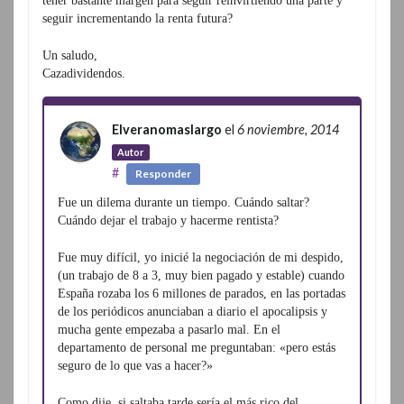
tener bastante margen para seguir reinvirtiendo una parte y
seguir incrementando la renta futura?
Un saludo,
Cazadividendos.
Elveranomaslargo
el
6 noviembre, 2014
Autor
#
Responder
Fue un dilema durante un tiempo. Cuándo saltar?
Cuándo dejar el trabajo y hacerme rentista?
Fue muy difícil, yo inicié la negociación de mi despido,
(un trabajo de 8 a 3, muy bien pagado y estable) cuando
España rozaba los 6 millones de parados, en las portadas
de los periódicos anunciaban a diario el apocalipsis y
mucha gente empezaba a pasarlo mal. En el
departamento de personal me preguntaban: «pero estás
seguro de lo que vas a hacer?»
Como dije, si saltaba tarde sería el más rico del