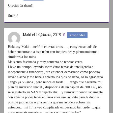
Gracias Graham!!!
Suerte!
Maki
el
14 febrero, 2015
#
Responder
Hola soy Maki …neófita en estas artes …., estoy encantada de
haber encontrado a ésta tribu con inquietudes y planteamientos
similares a los mios
Me siento fascinada y muy contenta de teneros cerca
Llevo un tiempo leyendo sobre éstos temas de inteligencia e
independencia financiera , sin entender demasiado como poderlo
llevar a acbo y me habeis abierto los ojos de lleno, os lo agradezco
Tengo ya 53 años , pero nunca es tarde …..tengo que hacerme mi
plan de inversión inicial , dispondria de un capital de 30000€ , no
sé si meterlo en SAN y dejarlo ahi….y reinvertir continuadamente
con idea de poder tener en unos años una ayudita para la dudosa
posible jubilación o una rentita que me ayude a sobrevivir
entonces….mi IF la veo complicada empezando tan tarde … que
me aconsejais meterlo a una baza o diversificarlo??