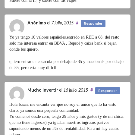
Suerte con la IF, y suerte con tus viajes!
Anónimo
el
7 julio, 2015
#
Responder
Yo ya tengo 10 valores españoles,entrado en REE a 68, del resto
solo me interesa entrar en BBVA , Repsol y caixa bank si bajan
donde los quiero.
quiero entrar en cocacola por debajo de 35 y macdonals por debajo
de 85, pero esta muy dificil.
Mucho Invertir
el
16 julio, 2015
#
Responder
Hola Josan, me encanta ver que no soy el único que lo ha visto
claro, ya somos una pequeña comunidad.
Yo comencé desde cero, tengo 29 años y mis gastos (y de mi chica,
que no tiene ingresos) ya igualan nuestros ingresos pasivos
suponiendo menos de un 5% de rentabilidad. Para mí hay cuatro
pilares: