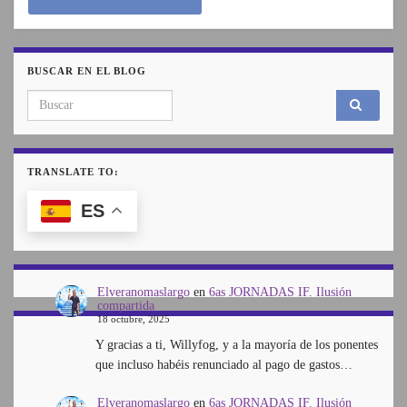
BUSCAR EN EL BLOG
Search for:
TRANSLATE TO:
ES
Elveranomaslargo
en
6as JORNADAS IF. Ilusión
compartida
18 octubre, 2025
Y gracias a ti, Willyfog, y a la mayoría de los ponentes
que incluso habéis renunciado al pago de gastos…
Elveranomaslargo
en
6as JORNADAS IF. Ilusión