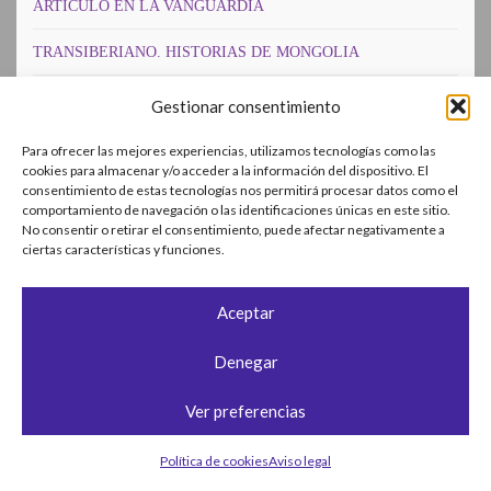
ARTICULO EN LA VANGUARDIA
TRANSIBERIANO. HISTORIAS DE MONGOLIA
DINERO MONGOL
Gestionar consentimiento
MI ESPOSA MONGOLA
Para ofrecer las mejores experiencias, utilizamos tecnologías como las
cookies para almacenar y/o acceder a la información del dispositivo. El
consentimiento de estas tecnologías nos permitirá procesar datos como el
MONGOLIA. UNA GUIA MUY PROMISCUA
comportamiento de navegación o las identificaciones únicas en este sitio.
No consentir o retirar el consentimiento, puede afectar negativamente a
MONGOLIA. LAS BUENAS INVERSIONES
ciertas características y funciones.
UN VALENCIANO EN MONGOLIA
Aceptar
MONGOLIA. CAMPAMENTO DE GERS
Denegar
ATRAVESANDO ELDESIERTO DEL GOBI CON EL
TRANSIBERIANO
Ver preferencias
MONGOL RALLY
Política de cookies
Aviso legal
MUCHO CHINO EN CHINA