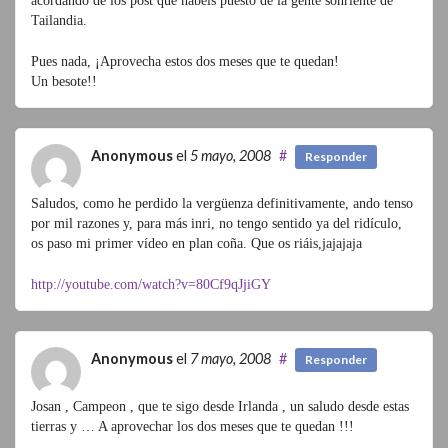
acordando de los post que habeis puesto de la gente sonriente de
Tailandia.
Pues nada, ¡Aprovecha estos dos meses que te quedan!
Un besote!!
Anonymous
el
5 mayo, 2008
#
Responder
Saludos, como he perdido la vergüenza definitivamente, ando tenso
por mil razones y, para más inri, no tengo sentido ya del ridículo,
os paso mi primer vídeo en plan coña. Que os riáis,jajajaja
http://youtube.com/watch?v=80Cf9qJjiGY
Anonymous
el
7 mayo, 2008
#
Responder
Josan , Campeon , que te sigo desde Irlanda , un saludo desde estas
tierras y … A aprovechar los dos meses que te quedan !!!