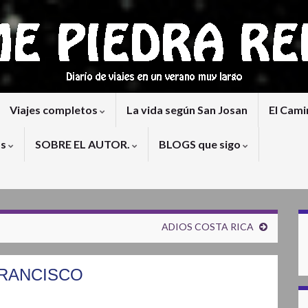
Viajes completos
La vida según San Josan
El Cami
os
SOBRE EL AUTOR.
BLOGS que sigo
ADIOS COSTA RICA
FRANCISCO