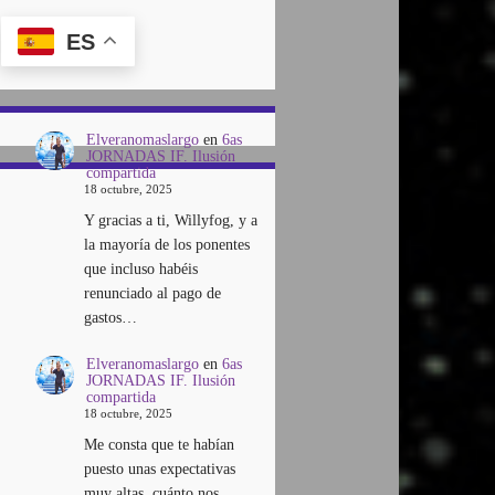
ES
Elveranomaslargo
en
6as
JORNADAS IF. Ilusión
compartida
18 octubre, 2025
Y gracias a ti, Willyfog, y a
la mayoría de los ponentes
que incluso habéis
renunciado al pago de
gastos…
Elveranomaslargo
en
6as
JORNADAS IF. Ilusión
compartida
18 octubre, 2025
Me consta que te habían
puesto unas expectativas
muy altas, cuánto nos