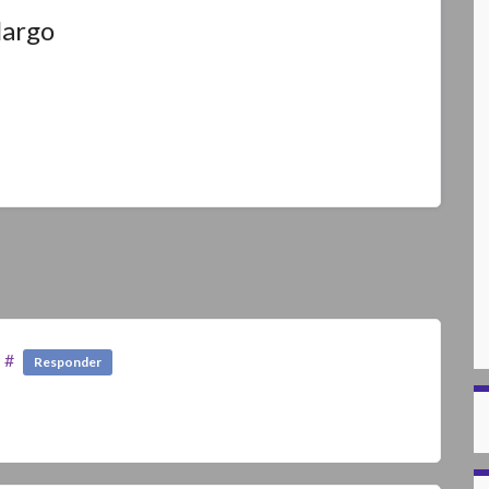
largo
#
Responder