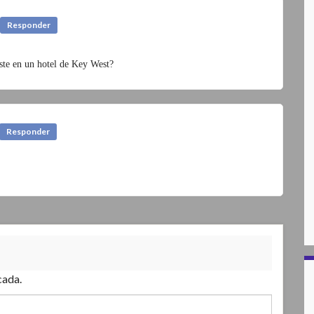
Responder
e en un hotel de Key West?
Responder
cada.