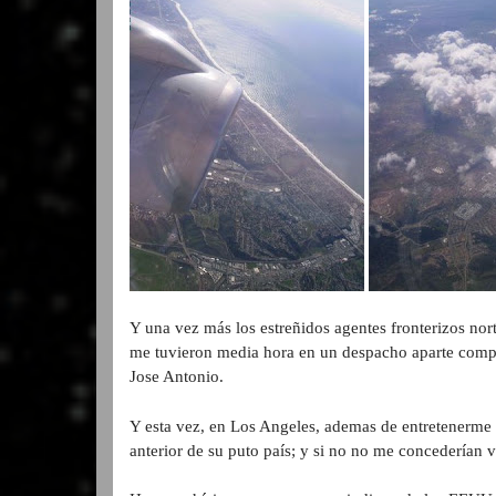
Y una vez más los estreñidos agentes fronterizos no
me tuvieron media hora en un despacho aparte compr
Jose Antonio.
Y esta vez, en Los Angeles, ademas de entretenerme 
anterior de su puto país; y si no no me concederían vi