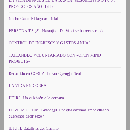
LA VIDA DESPUES DE LA BANCA. RESUMEN AÑO I d.b.,
PROYECTOS AÑO II d.b.
Nacho Cano. El lago artificial.
PERSONAJES (8): Naranjito. Da Vinci se ha reencarnado
CONTROL DE INGRESOS Y GASTOS ANUAL
TAILANDIA. VOLUNTARIADO CON «OPEN MIND
PROJECTS»
Recorrido en COREA. Busan-Gyengju-Seul
LA VIDA EN COREA
HEIRS. Un culebrón a la coreana
LOVE MUSEUM. Gyeongju. Por qué decimos amor cuando
queremos decir sexo?
JEJU II. Batallitas del Camino