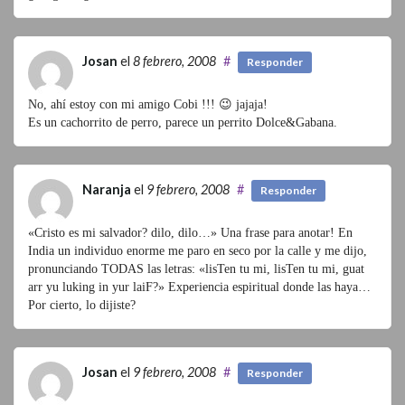
Josan
el
8 febrero, 2008
#
Responder
No, ahí estoy con mi amigo Cobi !!! 😉 jajaja!
Es un cachorrito de perro, parece un perrito Dolce&Gabana.
Naranja
el
9 febrero, 2008
#
Responder
«Cristo es mi salvador? dilo, dilo…» Una frase para anotar! En
India un individuo enorme me paro en seco por la calle y me dijo,
pronunciando TODAS las letras: «lisTen tu mi, lisTen tu mi, guat
arr yu luking in yur laiF?» Experiencia espiritual donde las haya…
Por cierto, lo dijiste?
Josan
el
9 febrero, 2008
#
Responder