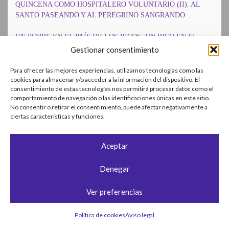
QUINCENA COMO HOSPITALERO VOLUNTARIO (II). AL
SANTO PASEANDO Y AL PEREGRINO SANGRANDO
UN POBRE EN EL PAÍS DE LOS RICOS, UN RICO EN EL
PAÍS DE LOS POBRES
Gestionar consentimiento
BOLIVIA IV. GENTE CONOCIDA
Para ofrecer las mejores experiencias, utilizamos tecnologías como las
cookies para almacenar y/o acceder a la información del dispositivo. El
consentimiento de estas tecnologías nos permitirá procesar datos como el
BOLIVIA III. RECORRIDO ALTIPLANICO
comportamiento de navegación o las identificaciones únicas en este sitio.
No consentir o retirar el consentimiento, puede afectar negativamente a
BOLIVIA II. SALINAS Y DESIERTO DE UYUNI
ciertas características y funciones.
BOLIVIA I. TERRITORIO INCA
Aceptar
PATAGONIA VII. ARGENTINA. BUENOS AIRES. BUENA
VIDA
Denegar
PATAGONIA VI. EL CHALTEN. OTROS CINCO DIAS COMO
Ver preferencias
LAS CABRAS POR EL MONTE.
Política de cookies
Aviso legal
PATAGONIA V. EL PERITO MORENO