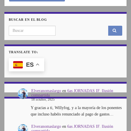
BUSCAR EN EL BLOG
Search for:
TRANSLATE TO:
ES
Elveranomaslargo
en
6as JORNADAS IF. Ilusión
compartida
18 octubre, 2025
Y gracias a ti, Willyfog, y a la mayoría de los ponentes
que incluso habéis renunciado al pago de gastos…
Elveranomaslargo
en
6as JORNADAS IF. Ilusión
compartida