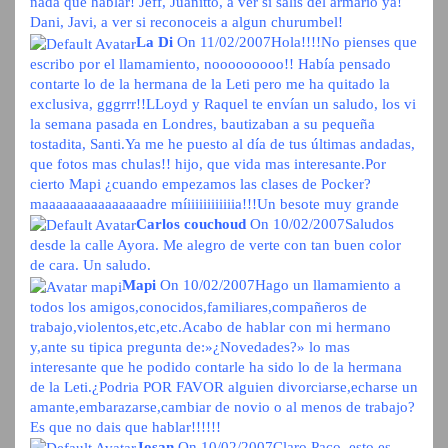
nada que hablar! Jeff, Juanitto, a ver si salis del armario ya!
Dani, Javi, a ver si reconoceis a algun churumbel!
La Di
On 11/02/2007
Hola!!!!No pienses que
escribo por el llamamiento, nooooooooo!! Había pensado
contarte lo de la hermana de la Leti pero me ha quitado la
exclusiva, gggrrr!!LLoyd y Raquel te envían un saludo, los vi
la semana pasada en Londres, bautizaban a su pequeña
tostadita, Santi.Ya me he puesto al día de tus últimas andadas,
que fotos mas chulas!! hijo, que vida mas interesante.Por
cierto Mapi ¿cuando empezamos las clases de Pocker?
maaaaaaaaaaaaaaadre míiiiiiiiiiiiia!!!Un besote muy grande
Carlos couchoud
On 10/02/2007
Saludos
desde la calle Ayora. Me alegro de verte con tan buen color
de cara. Un saludo.
Mapi
On 10/02/2007
Hago un llamamiento a
todos los amigos,conocidos,familiares,compañeros de
trabajo,violentos,etc,etc.Acabo de hablar con mi hermano
y,ante su tipica pregunta de:»¿Novedades?» lo mas
interesante que he podido contarle ha sido lo de la hermana
de la Leti.¿Podria POR FAVOR alguien divorciarse,echarse un
amante,embarazarse,cambiar de novio o al menos de trabajo?
Es que no dais que hablar!!!!!!
Josan
On 10/02/2007
Claro Paco, esto es