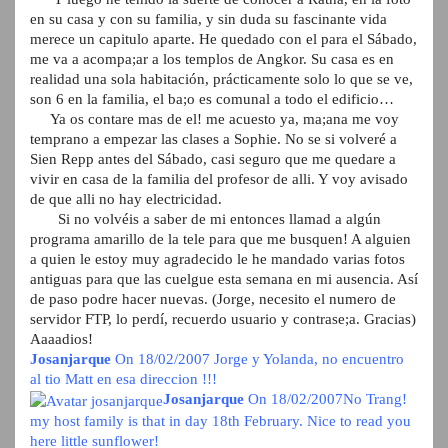
en su casa y con su familia, y sin duda su fascinante vida
merece un capitulo aparte. He quedado con el para el Sábado,
me va a acompa;ar a los templos de Angkor. Su casa es en
realidad una sola habitación, prácticamente solo lo que se ve,
son 6 en la familia, el ba;o es comunal a todo el edificio…
Ya os contare mas de el! me acuesto ya, ma;ana me voy
temprano a empezar las clases a Sophie. No se si volveré a
Sien Repp antes del Sábado, casi seguro que me quedare a
vivir en casa de la familia del profesor de alli. Y voy avisado
de que alli no hay electricidad.
Si no volvéis a saber de mi entonces llamad a algún
programa amarillo de la tele para que me busquen! A alguien
a quien le estoy muy agradecido le he mandado varias fotos
antiguas para que las cuelgue esta semana en mi ausencia. Así
de paso podre hacer nuevas. (Jorge, necesito el numero de
servidor FTP, lo perdí, recuerdo usuario y contrase;a. Gracias)
Aaaadios!
Josanjarque
On 18/02/2007
Jorge y Yolanda, no encuentro
al tio Matt en esa direccion !!!
Josanjarque
On 18/02/2007
No Trang!
my host family is that in day 18th February. Nice to read you
here little sunflower!