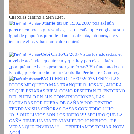
Chabolas camino a Sien Riep.
Juanjo tai
On 19/02/2007
pos akí aún
parecen cómodas y fresquitas, así, de caña, que en ghana son
igual de pequeñas pero de planchas de lata, tablones, etc y
techo de zinc, y hace un calor dentro!
Cobi
On 16/02/2007
Vistos los adosados, el
nivel de acabados que tienen y que hay parcelas al lado…
¿por qué no te haces promotor y te forras? Ha funcionado en
España, puede funcionar en Cambolla. Perdón, en Camboya.
PACO HEI
On 16/02/2007
VIENDO LAS
FOTOS ME QUEDO MAS TRANQUILO ,JOSAN , AHORA
SE QUE ESTARAS BIEN. COMO RESPETAN EL ENTORNO
DEL PUEBLO EN SUS CONSTRUCCIONES, LAS
FACHADAS POR FUERA DE CAÑA Y POR DENTRO
TENDRAN SUS SEÑORAS CASAS CON TODO LUJO …
JO !!!QUE LISTOS SON LOS JODIOS!!! SEGURO QUE LA
CAÑA TIENE HASTA TRATAMIENTO IGNIFUGO . DE
VERAS QUE ENVIDIA !!!….DEBERIAMOS TOMAR NOTA
AQUÍ.