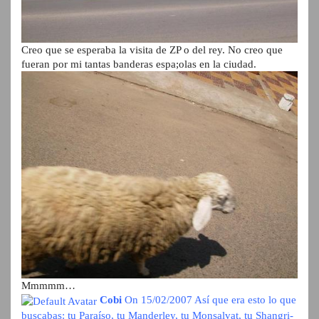
Creo que se esperaba la visita de ZP o del rey. No creo que
fueran por mi tantas banderas espa;olas en la ciudad.
Mmmmm…
Cobi
On 15/02/2007
Así que era esto lo que
buscabas: tu Paraíso, tu Manderley, tu Monsalvat, tu Shangri-