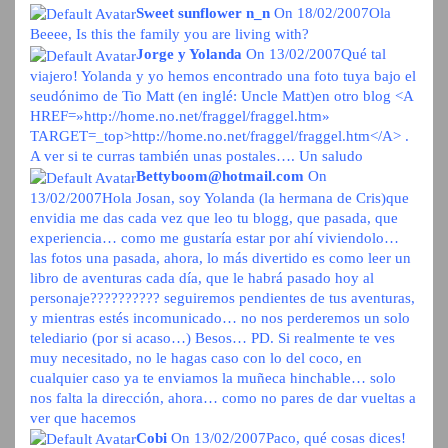
Sweet sunflower n_n
On 18/02/2007
Ola
Beeee, Is this the family you are living with?
Jorge y Yolanda
On 13/02/2007
Qué tal
viajero! Yolanda y yo hemos encontrado una foto tuya bajo el
seudónimo de Tio Matt (en inglé: Uncle Matt)en otro blog <A
HREF=»http://home.no.net/fraggel/fraggel.htm»
TARGET=_top>http://home.no.net/fraggel/fraggel.htm</A> .
A ver si te curras también unas postales…. Un saludo
Bettyboom@hotmail.com
On
13/02/2007
Hola Josan, soy Yolanda (la hermana de Cris)que
envidia me das cada vez que leo tu blogg, que pasada, que
experiencia… como me gustaría estar por ahí viviendolo…
las fotos una pasada, ahora, lo más divertido es como leer un
libro de aventuras cada día, que le habrá pasado hoy al
personaje?????????? seguiremos pendientes de tus aventuras,
y mientras estés incomunicado… no nos perderemos un solo
telediario (por si acaso…) Besos… PD. Si realmente te ves
muy necesitado, no le hagas caso con lo del coco, en
cualquier caso ya te enviamos la muñeca hinchable… solo
nos falta la dirección, ahora… como no pares de dar vueltas a
ver que hacemos
Cobi
On 13/02/2007
Paco, qué cosas dices!