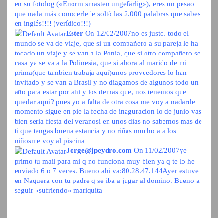
en su fotolog («Enorm smasten ungefärlig»), eres un pesao
que nada más conocerle le soltó las 2.000 palabras que sabes
en inglés!!!! (verídico!!!)
Ester
On 12/02/2007
no es justo, todo el
mundo se va de viaje, que si un compañero a su pareja le ha
tocado un viaje y se van a la Ponia, que si otro compañero se
casa ya se va a la Polinesia, que si ahora al marido de mi
prima(que tambien trabaja aqui)unos proveedores lo han
invitado y se van a Brasil y no diagamos de algunos todo un
año para estar por ahi y los demas que, nos tenemos que
quedar aqui? pues yo a falta de otra cosa me voy a nadarde
momento sigue en pie la fecha de inaguracion lo de junio vas
bien seria fiesta del veranosi en unos dias no sabemos mas de
ti que tengas buena estancia y no riñas mucho a a los
niñosme voy al piscina
Jorge@jpeydro.com
On 11/02/2007
ye
primo tu mail para mi q no funciona muy bien ya q te lo he
enviado 6 o 7 veces. Bueno ahi va:80.28.47.144Ayer estuve
en Naquera con tu padre q se iba a jugar al domino. Bueno a
seguir «sufriendo» mariquita