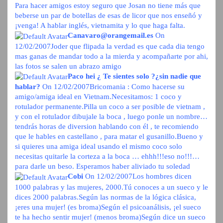
Para hacer amigos estoy seguro que Josan no tiene más que
beberse un par de botellas de esas de licor que nos enseñó y
¡venga! A hablar inglés, vietnamita y lo que haga falta.
Canavaro@orangemail.es
On
12/02/2007
Joder que flipada la verdad es que cada dia tengo
mas ganas de mandar todo a la mierda y acompañarte por ahi,
las fotos se salen un abrazo amigo
Paco hei ¿ Te sientes solo ?¿sin nadie que
hablar?
On 12/02/2007
Bricomania : Como hacerse su
amigo/amiga ideal en Vietnam.Necesitamos: 1 coco y
rotulador permanente.Pilla un coco a ser posible de vietnam ,
y con el rotulador dibujale la boca , luego ponle un nombre…
tendrás horas de diversion hablando con él , te recomiendo
que le hables en castellano , para matar el gusanillo.Bueno y
si quieres una amiga ideal usando el mismo coco solo
necesitas quitarle la corteza a la boca … ehhh!!!eso no!!!…
para darle un beso. Esperamos haber aliviado tu soledad
Cobi
On 12/02/2007
Los hombres dicen
1000 palabras y las mujeres, 2000.Tú conoces a un sueco y le
dices 2000 palabras.Según las normas de la lógica clásica,
¡eres una mujer! (es broma)Según el psicoanálisis, ¡el sueco
te ha hecho sentir mujer! (menos broma)Según dice un sueco