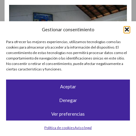
Gestionar consentimiento
Para ofrecer las mejores experiencias, utilizamos tecnologías como las
cookies para almacenar y/o acceder a la información del dispositivo. El
consentimiento de estas tecnologías nos permitirá procesar datos como el
comportamiento de navegación o las identificaciones únicas en este sitio.
No consentir o retirar el consentimiento, puede afectar negativamente a
ciertas características y funciones.
Aceptar
Me encanta dar clases de ingles!!! Me lo paso pipa.!
Denegar
Doy cuatro horas al día, de 8 a 10 a los nanos y de 17 a 19 a
Ver preferencias
los mayores. El nivel es muy bajo. De repente se;alo y me
voy al lado de uno cualquiera de mis hipnotizados alumnos y
Política de cookies
Aviso legal
me pongo a hablar con el. YOOOUUUUU !!! What’s your