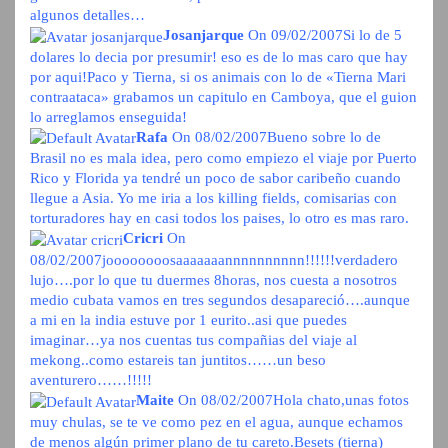
algunos detalles…
Josanjarque
On 09/02/2007
Si lo de 5
dolares lo decia por presumir! eso es de lo mas caro que hay
por aqui!Paco y Tierna, si os animais con lo de «Tierna Mari
contraataca» grabamos un capitulo en Camboya, que el guion
lo arreglamos enseguida!
Rafa
On 08/02/2007
Bueno sobre lo de
Brasil no es mala idea, pero como empiezo el viaje por Puerto
Rico y Florida ya tendré un poco de sabor caribeño cuando
llegue a Asia. Yo me iria a los killing fields, comisarias con
torturadores hay en casi todos los paises, lo otro es mas raro.
Cricri
On
08/02/2007
joooooooosaaaaaaannnnnnnnnn!!!!!!verdadero
lujo….por lo que tu duermes 8horas, nos cuesta a nosotros
medio cubata vamos en tres segundos desapareció….aunque
a mi en la india estuve por 1 eurito..asi que puedes
imaginar…ya nos cuentas tus compañias del viaje al
mekong..como estareis tan juntitos……un beso
aventurero……!!!!!
Maite
On 08/02/2007
Hola chato,unas fotos
muy chulas, se te ve como pez en el agua, aunque echamos
de menos algún primer plano de tu careto.Besets (tierna)