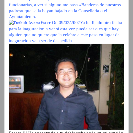
funcionarias, a ver si alguno me pasa «Banderas de nuestros
padres» que se la hayan bajado en la Conselleria o el
Ayuntamiento.
Ester
On 09/02/2007
Ya he fijado otra fecha
para la inaguracion a ver si esta vez puede ser o es que hay
alguien que no quiere que la celebre a este paso en lugar de
inaguracion va a ser de despedida