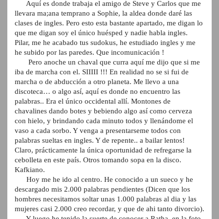
Aquí es donde trabaja el amigo de Steve y Carlos que me
llevara ma;ana temprano a Sophie, la aldea donde daré las
clases de ingles. Pero esto esta bastante apartado, me digan lo
que me digan soy el único huésped y nadie habla ingles.
Pilar, me he acabado tus sudokus, he estudiado ingles y me
he subido por las paredes. Que incomunicación !
Pero anoche un chaval que curra aquí me dijo que si me
iba de marcha con el. SIIIII !!! En realidad no se si fui de
marcha o de abducción a otro planeta. Me llevo a una
discoteca… o algo así, aquí es donde no encuentro las
palabras.. Era el único occidental allí. Montones de
chavalines dando botes y bebiendo algo así como cerveza
con hielo, y brindando cada minuto todos y llenándome el
vaso a cada sorbo. Y venga a presentarseme todos con
palabras sueltas en ingles. Y de repente.. a bailar lentos!
Claro, prácticamente la única oportunidad de refregarse la
cebolleta en este país. Otros tomando sopa en la disco.
Kafkiano.
Hoy me he ido al centro. He conocido a un sueco y he
descargado mis 2.000 palabras pendientes (Dicen que los
hombres necesitamos soltar unas 1.000 palabras al dia y las
mujeres casi 2.000 creo recordar, y que de ahi tanto divorcio).
Y luego he tenido la suerte de conocer a Ratha, en la foto