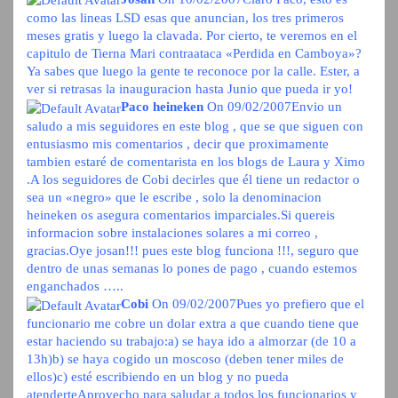
como las lineas LSD esas que anuncian, los tres primeros
meses gratis y luego la clavada. Por cierto, te veremos en el
capitulo de Tierna Mari contraataca «Perdida en Camboya»?
Ya sabes que luego la gente te reconoce por la calle. Ester, a
ver si retrasas la inauguracion hasta Junio que pueda ir yo!
Paco heineken
On 09/02/2007
Envio un
saludo a mis seguidores en este blog , que se que siguen con
entusiasmo mis comentarios , decir que proximamente
tambien estaré de comentarista en los blogs de Laura y Ximo
.A los seguidores de Cobi decirles que él tiene un redactor o
sea un «negro» que le escribe , solo la denominacion
heineken os asegura comentarios imparciales.Si quereis
informacion sobre instalaciones solares a mi correo ,
gracias.Oye josan!!! pues este blog funciona !!!, seguro que
dentro de unas semanas lo pones de pago , cuando estemos
enganchados …..
Cobi
On 09/02/2007
Pues yo prefiero que el
funcionario me cobre un dolar extra a que cuando tiene que
estar haciendo su trabajo:a) se haya ido a almorzar (de 10 a
13h)b) se haya cogido un moscoso (deben tener miles de
ellos)c) esté escribiendo en un blog y no pueda
atenderteAprovecho para saludar a todos los funcionarios y