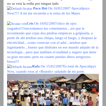
no se veia la orilla por ningun lado
Paco Hei
On 16/02/2007
Apocalipsys
Now??? A mi me recuerda a la reina de los Mares
Cris
On 16/02/2007
chico de ojos
rasgados!!!!necesitamos tus comentarios…asi que te
recomiendo que cojas dos piedras empieces a golpearla, a
partir de ahi tendras una chispa, luego el fuego, y despues la
electricidad…como conectar con el adsl…tendras que
ingeniartelo…bueno que disfrutes en ese mundo alejado de la
tecnologia…pero que tambien el realidad y seguro que tiene
su gran encanto..pero en cuanto puedas dinos arrrgoooo.
besos!!!
Rafa
On 15/02/2007
Es total de Apocalipys
Now, cuando veas al «Brando» saludale de mi parte.