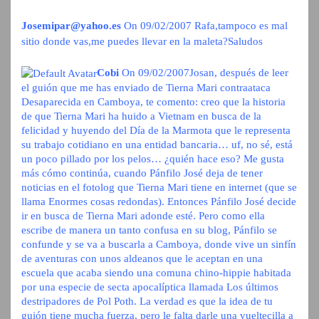
Josemipar@yahoo.es
On 09/02/2007
Rafa,tampoco es mal
sitio donde vas,me puedes llevar en la maleta?Saludos
Cobi
On 09/02/2007
Josan, después de leer
el guión que me has enviado de Tierna Mari contraataca 
Desaparecida en Camboya, te comento: creo que la historia
de que Tierna Mari ha huido a Vietnam en busca de la
felicidad y huyendo del Día de la Marmota que le representa
su trabajo cotidiano en una entidad bancaria… uf, no sé, está
un poco pillado por los pelos… ¿quién hace eso? Me gusta
más cómo continúa, cuando Pánfilo José deja de tener
noticias en el fotolog que Tierna Mari tiene en internet (que se
llama Enormes cosas redondas). Entonces Pánfilo José decide
ir en busca de Tierna Mari adonde esté. Pero como ella
escribe de manera un tanto confusa en su blog, Pánfilo se
confunde y se va a buscarla a Camboya, donde vive un sinfín
de aventuras con unos aldeanos que le aceptan en una
escuela que acaba siendo una comuna chino-hippie habitada
por una especie de secta apocalíptica llamada Los últimos
destripadores de Pol Poth. La verdad es que la idea de tu
guión tiene mucha fuerza, pero le falta darle una vueltecilla a