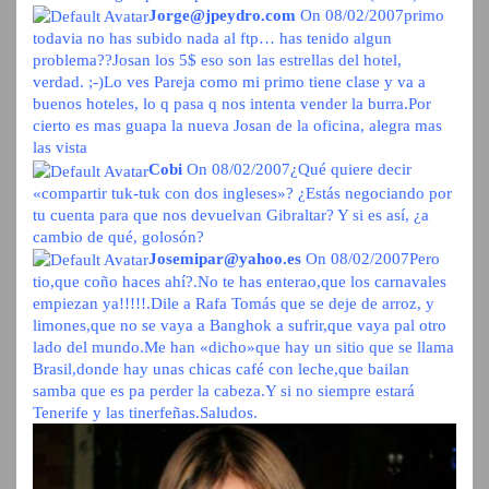
Jorge@jpeydro.com
On 08/02/2007
primo
todavia no has subido nada al ftp… has tenido algun
problema??Josan los 5$ eso son las estrellas del hotel,
verdad. ;-)Lo ves Pareja como mi primo tiene clase y va a
buenos hoteles, lo q pasa q nos intenta vender la burra.Por
cierto es mas guapa la nueva Josan de la oficina, alegra mas
las vista
Cobi
On 08/02/2007
¿Qué quiere decir
«compartir tuk-tuk con dos ingleses»? ¿Estás negociando por
tu cuenta para que nos devuelvan Gibraltar? Y si es así, ¿a
cambio de qué, golosón?
Josemipar@yahoo.es
On 08/02/2007
Pero
tio,que coño haces ahí?.No te has enterao,que los carnavales
empiezan ya!!!!!.Dile a Rafa Tomás que se deje de arroz, y
limones,que no se vaya a Banghok a sufrir,que vaya pal otro
lado del mundo.Me han «dicho»que hay un sitio que se llama
Brasil,donde hay unas chicas café con leche,que bailan
samba que es pa perder la cabeza.Y si no siempre estará
Tenerife y las tinerfeñas.Saludos.